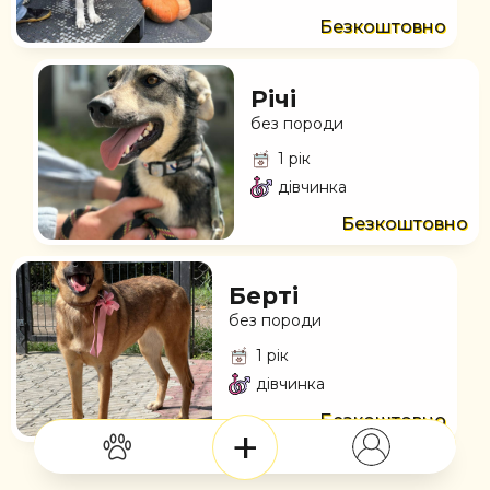
Безкоштовно
Річі
без породи
1 рік
дівчинка
Безкоштовно
Берті
без породи
1 рік
дівчинка
Безкоштовно
+