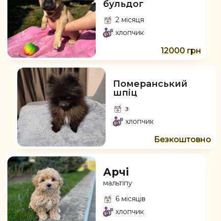
бульдог
2 місяця
хлопчик
12000 грн
Померанський
шпіц
з
хлопчик
Безкоштовно
Арчі
мальтіпу
6 місяців
хлопчик