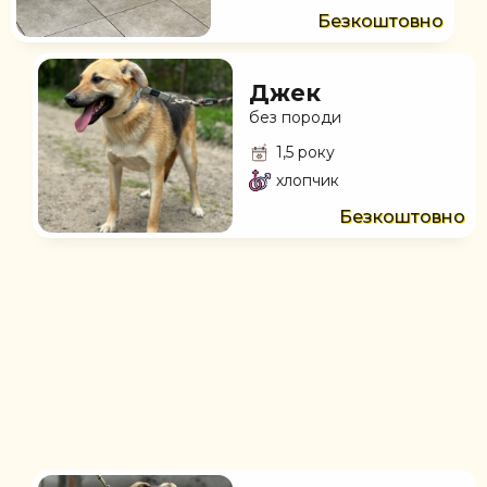
Безкоштовно
Джек
без породи
1,5 року
хлопчик
Безкоштовно