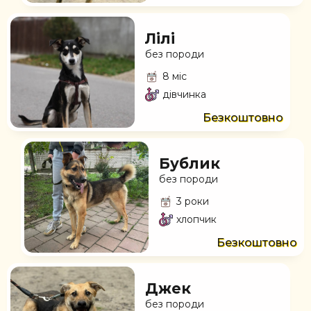
Лілі
без породи
8 міс
дівчинка
Безкоштовно
Бублик
без породи
3 роки
хлопчик
Безкоштовно
Джек
без породи