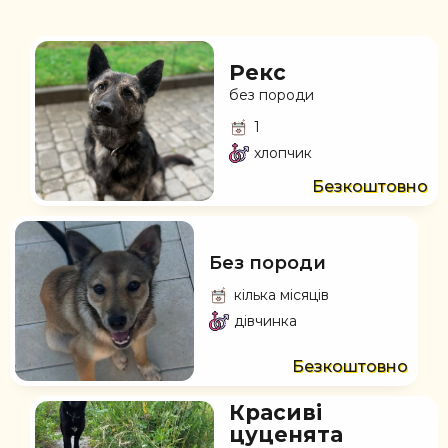
Рекс
без породи
1
хлопчик
Безкоштовно
Без породи
кілька місяців
дівчинка
Безкоштовно
Красиві
цуценята