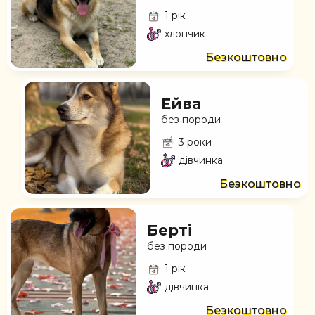
1 рік
хлопчик
Безкоштовно
Ейва
без породи
3 роки
дівчинка
Безкоштовно
Берті
без породи
1 рік
дівчинка
Безкоштовно