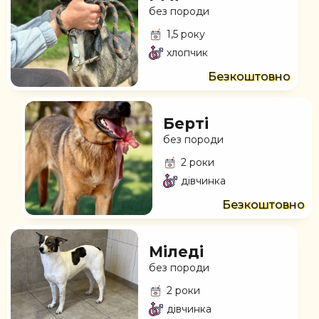
без породи
1,5 року
хлопчик
Безкоштовно
Берті
без породи
2 роки
дівчинка
Безкоштовно
Міледі
без породи
2 роки
дівчинка