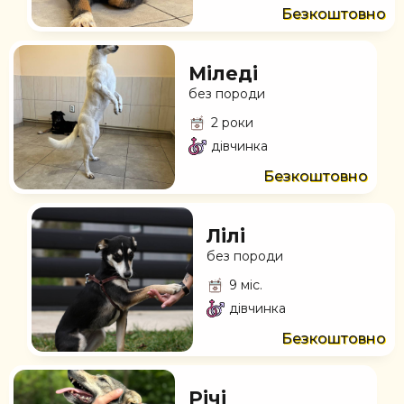
Безкоштовно
Міледі
без породи
2 роки
дівчинка
Безкоштовно
Лілі
без породи
9 міс.
дівчинка
Безкоштовно
Річі