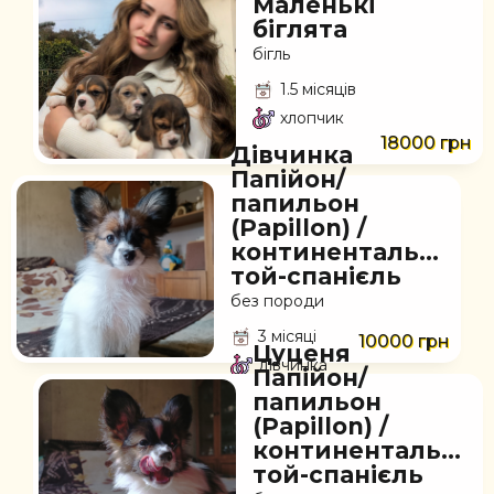
Маленькі
біглята
бігль
1.5 місяців
хлопчик
18000 грн
Дівчинка
Папійон/
папильон
(Papillon) /
континентальний
той-спанієль
без породи
3 місяці
10000 грн
Цуценя
дівчинка
Папійон/
папильон
(Papillon) /
континентальний
той-спанієль