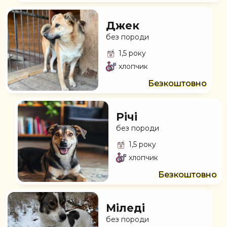
Джек
без породи
1,5 року
хлопчик
Безкоштовно
Річі
без породи
1,5 року
хлопчик
Безкоштовно
Міледі
без породи