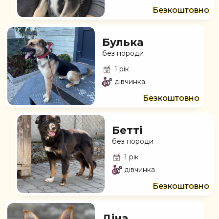
Безкоштовно
Булька
без породи
1 рік
дівчинка
Безкоштовно
Бетті
без породи
1 рік
дівчинка
Безкоштовно
Діна