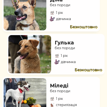
без породи
1 рік
дівчинка
Безкоштовно
Гулька
без породи
1 рік
дівчинка
Безкоштовно
Міледі
без породи
1 рік
стерилізація