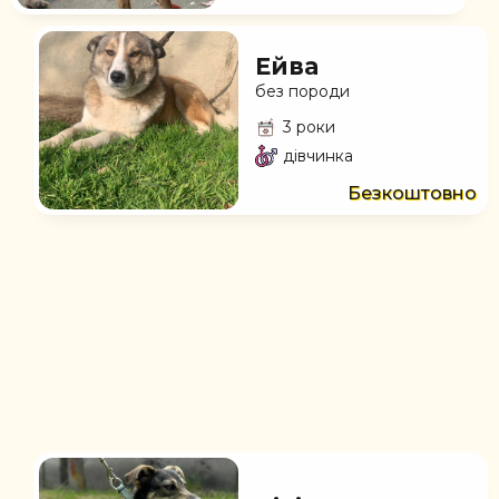
Ейва
без породи
3 роки
дівчинка
Безкоштовно