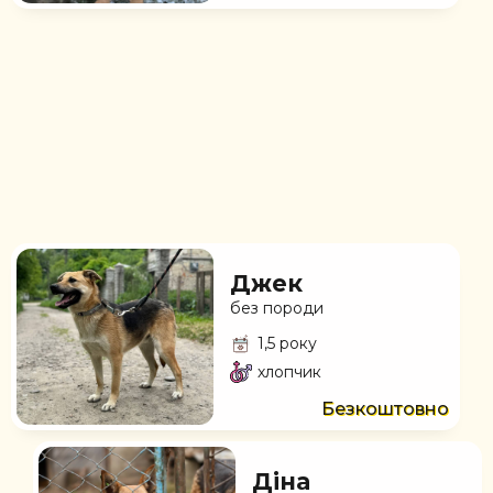
Джек
без породи
1,5 року
хлопчик
Безкоштовно
Діна