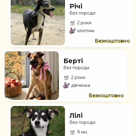
Річі
без породи
2 роки
хлопчик
Безкоштовно
Берті
без породи
2 роки
дівчинка
Безкоштовно
Лілі
без породи
9 міс.