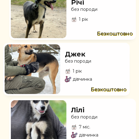
Річі
без породи
1 рік
Безкоштовно
Джек
без породи
1 рік
дівчинка
Безкоштовно
Лілі
без породи
7 міс.
дівчинка