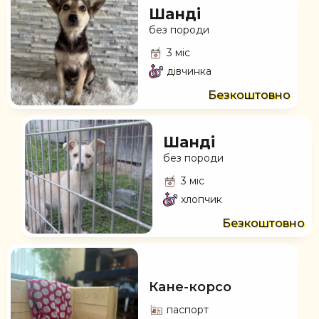
Шанді
без породи
3 міс
дівчинка
Безкоштовно
Шанді
без породи
3 міс
хлопчик
Безкоштовно
Кане-корсо
паспорт