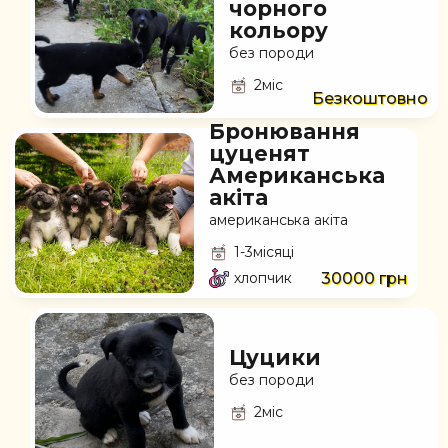
чорного
кольору
без породи
2міс
Безкоштовно
Бронювання
цуценят
Американська
акіта
американська акіта
1-3місяці
хлопчик
30000 грн
Цуцики
без породи
2міс