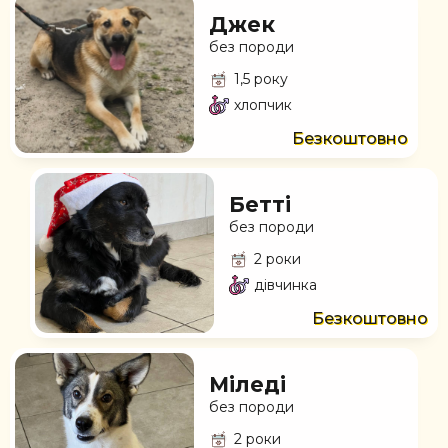
Джек
без породи
1,5 року
хлопчик
Безкоштовно
Бетті
без породи
2 роки
дівчинка
Безкоштовно
Міледі
без породи
2 роки