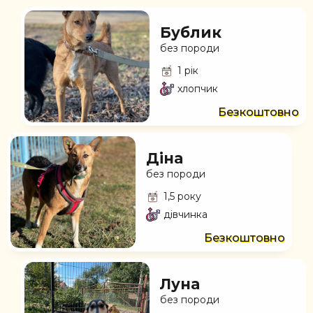
Бублик
без породи
1 рік
хлопчик
Безкоштовно
Діна
без породи
1,5 року
дівчинка
Безкоштовно
Луна
без породи