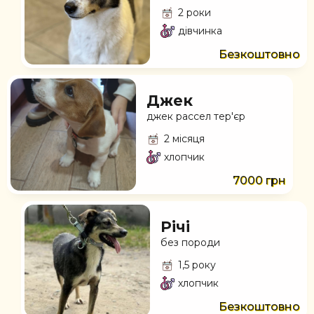
2 роки
дівчинка
Безкоштовно
Джек
джек рассел тер'єр
2 місяця
хлопчик
7000 грн
Річі
без породи
1,5 року
хлопчик
Безкоштовно