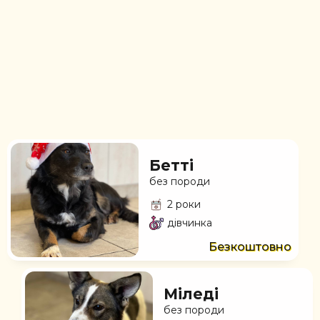
Бетті
без породи
2 роки
дівчинка
Безкоштовно
Міледі
без породи